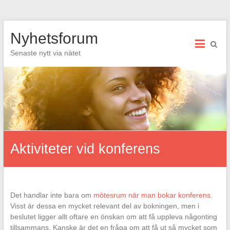
Hoppa
Nyhetsforum
till
innehåll
Senaste nytt via nätet
Aktiviteter vid konferens
Det handlar inte bara om
mötesrum när man bokar konferens
.
Visst är dessa en mycket relevant del av bokningen, men i
beslutet ligger allt oftare en önskan om att få uppleva någonting
tillsammans. Kanske är det en fråga om att få ut så mycket som