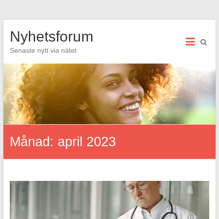
Hoppa
Nyhetsforum
till
innehåll
Senaste nytt via nätet
Månad:
april 2023