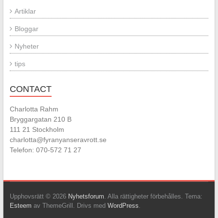
Artiklar
Bloggar
Nyheter
tips
CONTACT
Charlotta Rahm
Bryggargatan 210 B
111 21 Stockholm
charlotta@fyranyanseravrott.se
Telefon: 070-572 71 27
Upphovsrätt © 2026
Nyhetsforum
. Alla rättigheter förbehålles. Tema:
Esteem
av ThemeGrill. Drivs med
WordPress
.