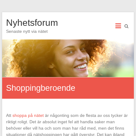
Hoppa
Nyhetsforum
till
innehåll
Senaste nytt via nätet
Shoppingberoende
Att
shoppa på nätet
är någonting som de flesta av oss tycker är
riktigt roligt. Det är absolut inget fel att handla saker man
behöver eller vill ha och som man har råd med, men det finns
situationer då nätshoppingen har gått överstyr. Det kan ibland