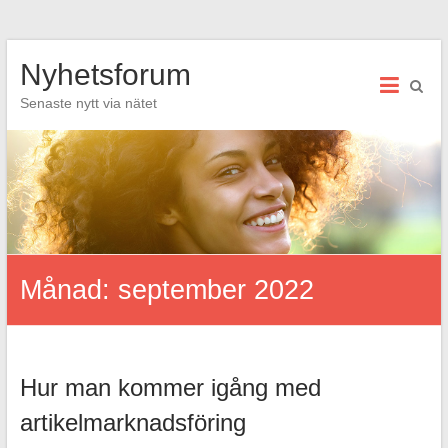
Hoppa
Nyhetsforum
till
innehåll
Senaste nytt via nätet
Månad:
september 2022
Hur man kommer igång med
artikelmarknadsföring