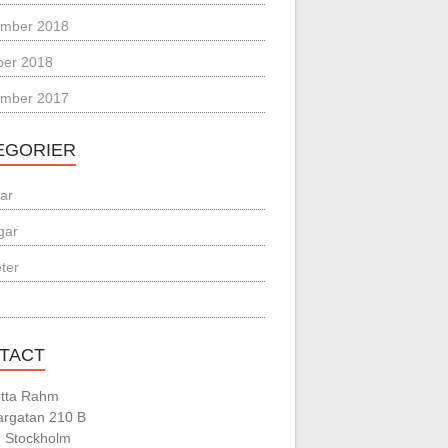
mber 2018
ber 2018
mber 2017
EGORIER
lar
gar
ter
TACT
otta Rahm
argatan 210 B
1 Stockholm