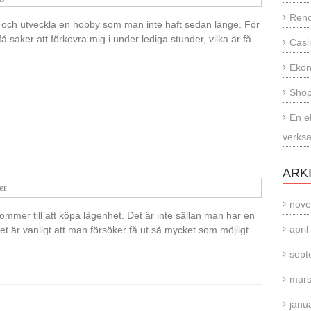
Reno
n och utveckla en hobby som man inte haft sedan länge. För
 saker att förkovra mig i under lediga stunder, vilka är få
Casi
Eko
Shop
En e
verks
ARK
er
nove
t kommer till att köpa lägenhet. Det är inte sällan man har en
apri
 är vanligt att man försöker få ut så mycket som möjligt…
sept
mars
janu