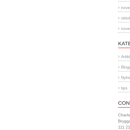
nove
okto
nove
KAT
Artik
Blog
Nyhe
tips
CON
Charl
Brygg
111 2