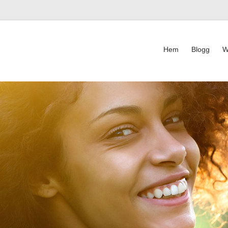
Hem
Blogg
W