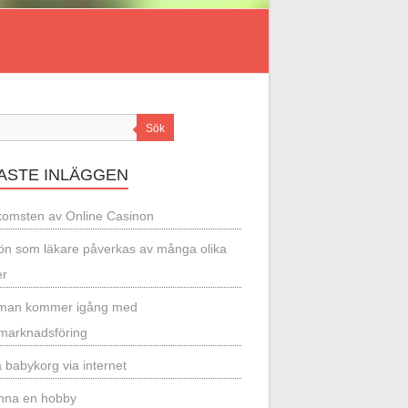
Sök
ASTE INLÄGGEN
omsten av Online Casinon
lön som läkare påverkas av många olika
er
man kommer igång med
lmarknadsföring
 babykorg via internet
finna en hobby