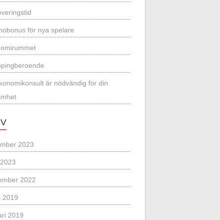
veringstid
nobonus för nya spelare
nomirummet
pingberoende
konomikonsult är nödvändig för din
amhet
IV
mber 2023
l 2023
ember 2022
 2019
ari 2019