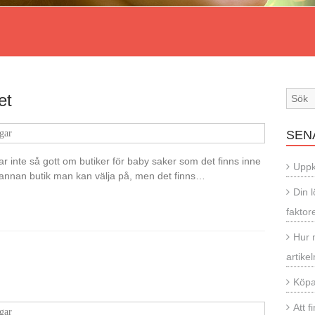
et
gar
SEN
har inte så gott om butiker för baby saker som det finns inne
Uppk
ch annan butik man kan välja på, men det finns…
Din 
faktor
Hur 
artike
Köpa
Att 
gar