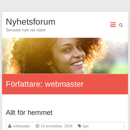
Hoppa
Nyhetsforum
till
innehåll
Senaste nytt via nätet
Författare:
webmaster
Allt för hemmet
webmaster
14 november, 2018
tips